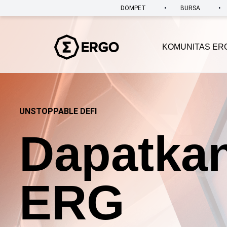
•
•
DOMPET
BURSA
KOMUNITAS ER
UNSTOPPABLE DEFI
Dapatka
ERG