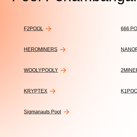
F2POOL
666 P
HEROMINERS
NANO
WOOLYPOOLY
2MINE
KRYPTEX
K1PO
Sigmanauts Pool