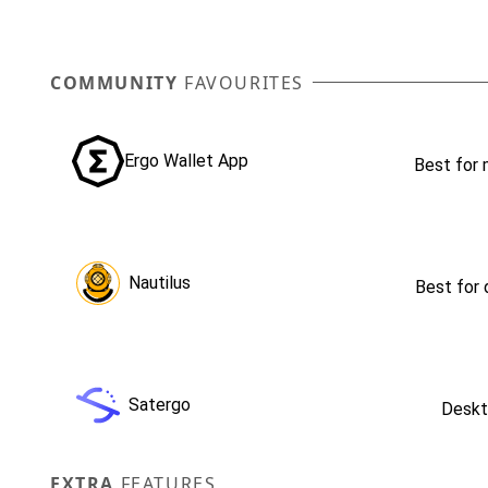
COMMUNITY
FAVOURITES
Ergo Wallet App
Best for 
Nautilus
Best for
Satergo
Desk
EXTRA
FEATURES