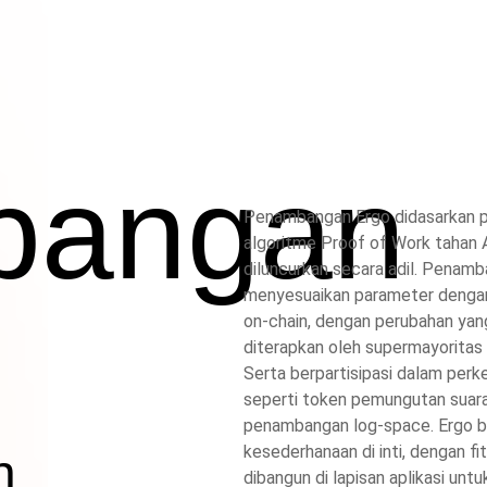
bangan
Penambangan Ergo didasarkan p
algoritme Proof of Work tahan 
diluncurkan secara adil. Penam
menyesuaikan parameter denga
on-chain, dengan perubahan yang
diterapkan oleh supermayoritas 
Serta berpartisipasi dalam per
seperti token pemungutan suara
penambangan log-space. Ergo b
kesederhanaan di inti, dengan fi
n
dibangun di lapisan aplikasi un