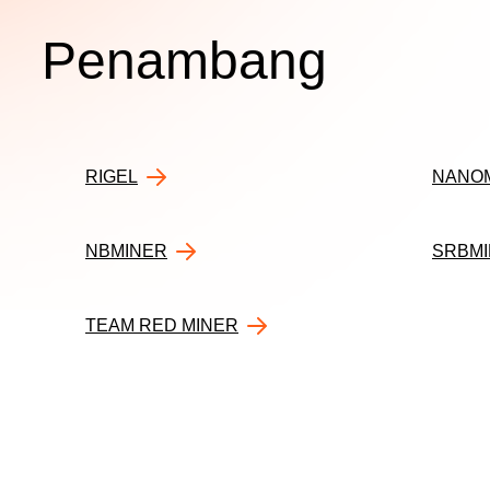
Penambang
RIGEL
NANO
NBMINER
SRBMI
TEAM RED MINER