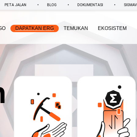
•
•
•
PETA JALAN
BLOG
DOKUMENTASI
SIGMA
GO
DAPATKAN ERG
TEMUKAN
EKOSISTEM
n