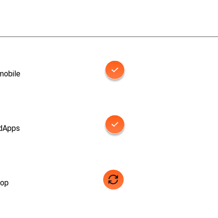
mobile
 dApps
top