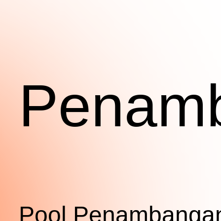
Penam
Pool Penambanga