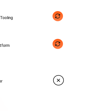
Tooling
atform
er